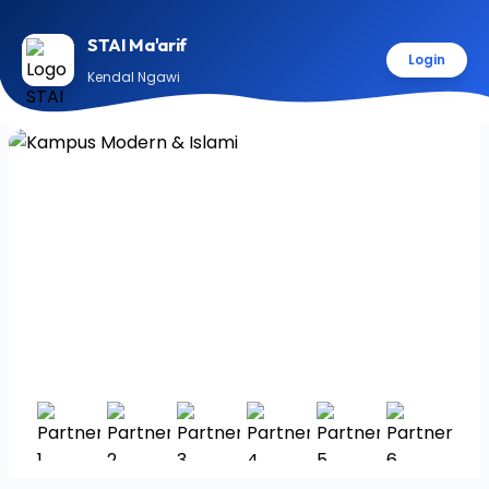
STAI Ma'arif
Login
Kendal Ngawi