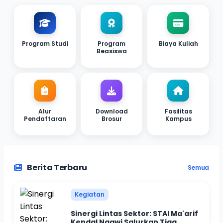
Program Studi
Program
Biaya Kuliah
Beasiswa
Alur
Download
Fasilitas
Pendaftaran
Brosur
Kampus
Berita Terbaru
Semua
Kegiatan
Sinergi Lintas Sektor: STAI Ma'arif
Kendal Ngawi Salurkan Tiga