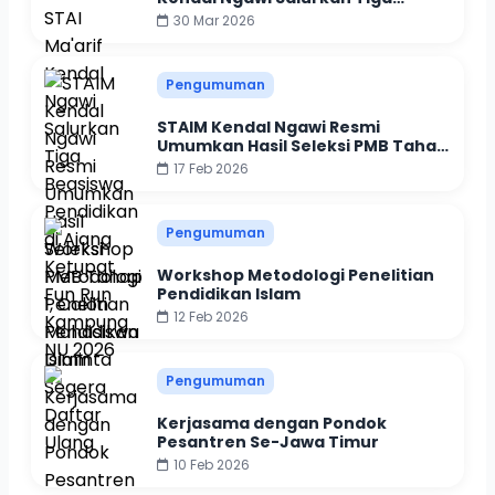
Beasiswa Pendidikan di Ajang
30 Mar 2026
Ketupat Fun Run Kampung NU
2026
Pengumuman
STAIM Kendal Ngawi Resmi
Umumkan Hasil Seleksi PMB Tahap
1, Calon Mahasiswa Diminta
17 Feb 2026
Segera Daftar Ulang
Pengumuman
Workshop Metodologi Penelitian
Pendidikan Islam
12 Feb 2026
Pengumuman
Kerjasama dengan Pondok
Pesantren Se-Jawa Timur
10 Feb 2026